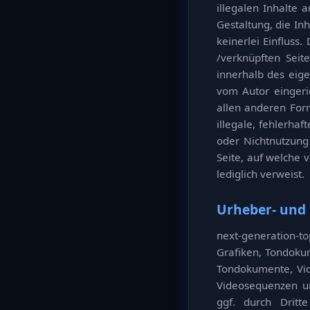
illegalen Inhalte 
Gestaltung, die In
keinerlei Einfluss.
/verknüpften Seite
innerhalb des eig
vom Autor eingeric
allen anderen Form
illegale, fehlerha
oder Nichtnutzung 
Seite, auf welche 
lediglich verweist.
Urheber- und
next-generation-to
Grafiken, Tondokum
Tondokumente, Vid
Videosequenzen un
ggf. durch Dritt