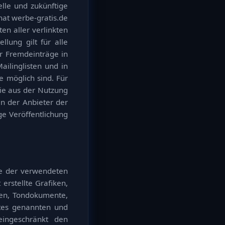
elle und zukünftige
hat werbe-gratis.de
ten aller verlinkten
llung gilt für alle
r Fremdeinträge in
ailinglisten und in
e möglich sind. Für
die aus der Nutzung
in der Anbieter der
ge Veröffentlichung
hte der verwendeten
erstellte Grafiken,
ken, Tondokumente,
otes genannten und
eingeschränkt den