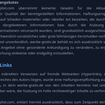
eangebotes
toplist.com übernimmt keinerlei Gewähr für die Aktuali
der Qualität der bereitgestellten Informationen. Haftungsa
 auf Schäden materieller oder ideeller Art beziehen, die dur
r dargebotenen Informationen bzw. durch die Nutzung 
formationen verursacht wurden, sind grundsätzlich ausgeschlos
chweislich vorsätzliches oder grob fahrlässiges Verschulden vorl
nd unverbindlich. werbe-gratis.de behält es sich ausdrücklich v
 Angebot ohne gesonderte Ankündigung zu verändern, zu erg
ichung zeitweise oder endgültig einzustellen.
Links
 indirekten Verweisen auf fremde Webseiten (Hyperlinks),
iches des Autors liegen, würde eine Haftungsverpflichtung au
ten, in dem werbe-gratis.de von den Inhalten Kenntnis hat un
ar wäre, die Nutzung im Falle rechtswidriger Inhalte zu verhin
plist.com, erklärt hiermit ausdrücklich, dass zum Zeitpunkt de