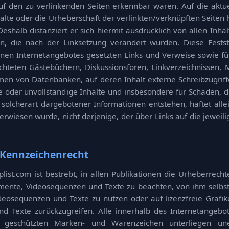
auf den zu verlinkenden Seiten erkennbar waren. Auf die aktu
halte oder die Urheberschaft der verlinkten/verknüpften Seiten 
 Deshalb distanziert er sich hiermit ausdrücklich von allen Inhal
n, die nach der Linksetzung verändert wurden. Diese Festste
enen Internetangebotes gesetzten Links und Verweise sowie fü
hteten Gästebüchern, Diskussionsforen, Linkverzeichnissen, M
en von Datenbanken, auf deren Inhalt externe Schreibzugriff
fte oder unvollständige Inhalte und insbesondere für Schäden, 
solcherart dargebotener Informationen entstehen, haftet alle
verwiesen wurde, nicht derjenige, der über Links auf die jeweili
 Kennzeichenrecht
plist.com ist bestrebt, in allen Publikationen die Urheberrec
ente, Videosequenzen und Texte zu beachten, von ihm selbst 
eosequenzen und Texte zu nutzen oder auf lizenzfreie Grafi
d Texte zurückzugreifen. Alle innerhalb des Internetangeb
e geschützten Marken- und Warenzeichen unterliegen un