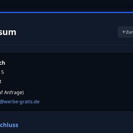
ssum
Zur
ch
 5
t
uf Anfrage)
o@werbe-gratis.de
chluss